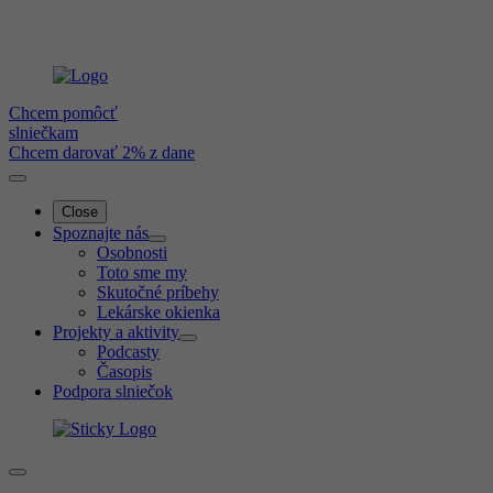
Chcem pomôcť
slniečkam
Chcem darovať 2% z dane
Close
Spoznajte nás
Osobnosti
Toto sme my
Skutočné príbehy
Lekárske okienka
Projekty a aktivity
Podcasty
Časopis
Podpora slniečok