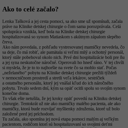
Ako to celé začalo?
Lenka Tašková a jej cesta pomoci, sa ako sme už spomínali, začala
práve na Klinike detskej chirurgie o čom sama porozprávala. Celá
spolupráca vznikla, keď bola na Klinike detskej chirurgie
hospitalizovaná so synom Matiaskom s akútnym zápalom slepého
čreva.
Ako nám povedala, z pohľadu vystresovanej mamičky nevedela, čo
sa deje, čo má robiť, ale pamätala si veľmi milý a ochotný personál,
ktorý stále pobehoval okolo nich. Prvé dni hospitalizácie boli pre ňu
a jej syna neskutočne náročné. Operovali ho hneď ráno. V tej chvíli
si myslela, že je to to najhoršie na svete čo sa mohlo stať. Počas
„neželaného“ pobytu na Klinike detskej chirurgie prežili týždeň
v nemocničnom prostredí a stretli veľa lekárov, sestričiek
a ostatného personálu, ktorý jej vnášal kľud do ich náročného
pobytu. Trvalo sedem dní, kým sa opäť ocitli spolu so svojím synom
konečne doma.
To však ešte netušila, že jej kroky opäť povedú na Kliniku detskej
chirurgie. Tentokrát už nie ako mamičky malého pacienta, ale ako
mamičky, ktorá bude rozvíjať myšlienky združenia, ktoré už bolo
založené pred jej príchodom.
Tu začala, ako spomína jej nová etapa pomoci malým aj veľkým
pacientom, rodičom ktorí sú hospitalizovaní so svojimi deťmi