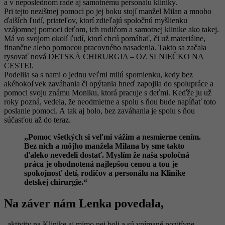
a v neposlednom rade aj samotnému personálu kliniky.
Pri tejto nezištnej pomoci po jej boku stojí manžel Milan a mnoho
ďalších ľudí, priateľov, ktorí zdieľajú spoločnú myšlienku
vzájomnej pomoci deťom, ich rodičom a samotnej klinike ako takej.
Má vo svojom okolí ľudí, ktorí chcú pomáhať, či už materiálne,
finančne alebo pomocou pracovného nasadenia. Takto sa začala
rysovať nová DETSKÁ CHIRURGIA – OZ SLNIEČKO NA
CESTE!.
Podelila sa s nami o jednu veľmi milú spomienku, kedy bez
akéhokoľvek zaváhania či opýtania hneď zapojila do spolupráce a
pomoci svoju známu Moniku, ktorá pracuje s deťmi. Keďže ju už
roky pozná, vedela, že neodmietne a spolu s ňou bude napĺňať toto
poslanie pomoci. A tak aj bolo, bez zaváhania je spolu s ňou
súčasťou až do teraz.
„Pomoc všetkých si veľmi vážim a nesmierne cením.
Bez nich a môjho manžela Milana by sme takto
ďaleko nevedeli dostať. Myslím že naša spoločná
práca je ohodnotená najlepšou cenou a tou je
spokojnosť detí, rodičov a personálu na Klinike
detskej chirurgie.“
Na záver nám Lenka povedala,
„aktivity na Klinike aj mimo nej boli a sú vnímané pozitívne