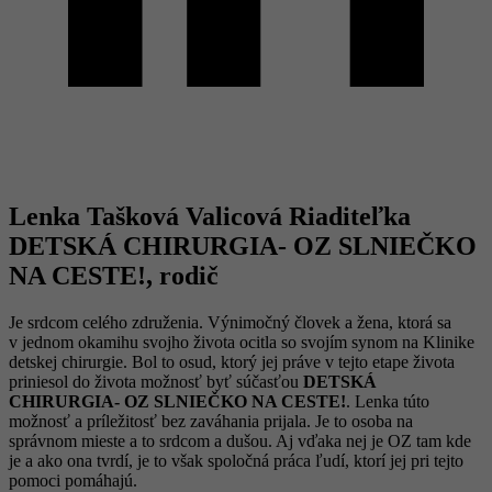
Lenka Tašková Valicová Riaditeľka
DETSKÁ CHIRURGIA- OZ SLNIEČKO
NA CESTE!, rodič
Je srdcom celého združenia. Výnimočný človek a žena, ktorá sa
v jednom okamihu svojho života ocitla so svojím synom na Klinike
detskej chirurgie. Bol to osud, ktorý jej práve v tejto etape života
priniesol do života možnosť byť súčasťou
DETSKÁ
CHIRURGIA- OZ SLNIEČKO NA CESTE!
. Lenka túto
možnosť a príležitosť bez zaváhania prijala. Je to osoba na
správnom mieste a to srdcom a dušou. Aj vďaka nej je OZ tam kde
je a ako ona tvrdí, je to však spoločná práca ľudí, ktorí jej pri tejto
pomoci pomáhajú.