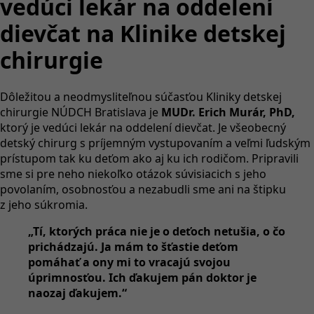
vedúci lekár na oddelení
dievčat na Klinike detskej
chirurgie
Dôležitou a neodmysliteľnou súčasťou Kliniky detskej
chirurgie NÚDCH Bratislava je
MUDr.
Erich Murár, PhD,
ktorý je vedúci lekár na oddelení dievčat. Je všeobecný
detský chirurg s príjemným vystupovaním a veľmi ľudským
prístupom tak ku deťom ako aj ku ich rodičom. Pripravili
sme si pre neho niekoľko otázok súvisiacich s jeho
povolaním, osobnosťou a nezabudli sme ani na štipku
z jeho súkromia.
„Tí, ktorých práca nie je o deťoch netušia, o čo
prichádzajú. Ja mám to šťastie deťom
pomáhať a ony mi to vracajú svojou
úprimnosťou.
Ich ďakujem pán doktor je
naozaj ďakujem.“