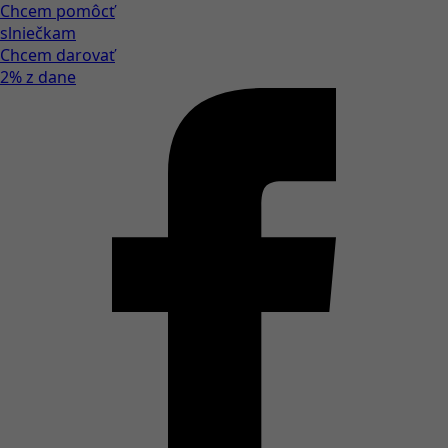
Chcem pomôcť
slniečkam
Chcem darovať
2% z dane