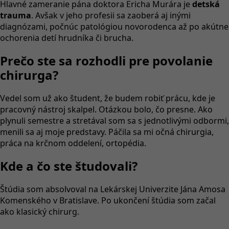
Hlavné zameranie pána doktora Ericha Murára je
detská
trauma
. Avšak v jeho profesii sa zaoberá aj inými
diagnózami, počnúc patológiou novorodenca až po akútne
ochorenia detí hrudníka či brucha.
Prečo ste sa rozhodli pre povolanie
chirurga?
Vedel som už ako študent, že budem robiť prácu, kde je
pracovný nástroj skalpel. Otázkou bolo, čo presne. Ako
plynuli semestre a stretával som sa s jednotlivými odbormi,
menili sa aj moje predstavy. Páčila sa mi očná chirurgia,
práca na krčnom oddelení, ortopédia.
Kde a čo ste študovali?
Štúdia som absolvoval na Lekárskej Univerzite Jána Amosa
Komenského v Bratislave. Po ukončení štúdia som začal
ako klasický chirurg.