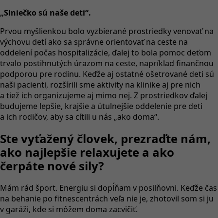
„Slniečko sú naše deti“
.
Prvou myšlienkou bolo vyzbierané prostriedky venovať na
výchovu detí ako sa správne orientovať na ceste na
oddelení počas hospitalizácie, ďalej to bola pomoc deťom
trvalo postihnutých úrazom na ceste, napríklad finančnou
podporou pre rodinu. Keďže aj ostatné ošetrované deti sú
naši pacienti, rozšírili sme aktivity na klinike aj pre nich
a tiež ich organizujeme aj mimo nej. Z prostriedkov ďalej
budujeme lepšie, krajšie a útulnejšie oddelenie pre deti
a ich rodičov, aby sa cítili u nás „ako doma“.
Ste vyťažený človek, prezraďte nám,
ako najlepšie relaxujete a ako
čerpáte nové sily?
Mám rád šport. Energiu si dopĺňam v posilňovni. Keďže čas
na behanie po fitnescentrách veľa nie je, zhotovil som si ju
v garáži, kde si môžem doma zacvičiť.