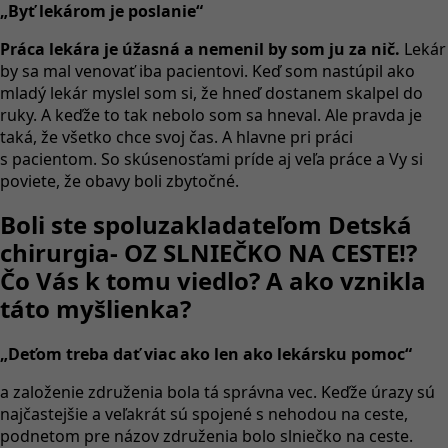
„Byť lekárom je poslanie“
Práca lekára je úžasná
a nemenil by som ju za nič.
Lekár
by sa mal venovať iba pacientovi. Keď som nastúpil ako
mladý lekár myslel som si, že hneď dostanem skalpel do
ruky. A keďže to tak nebolo som sa hneval. Ale pravda je
taká, že všetko chce svoj čas. A hlavne pri práci
s pacientom. So skúsenosťami príde aj veľa práce a Vy si
poviete, že obavy boli zbytočné.
Boli ste spoluzakladateľom Detská
chirurgia- OZ SLNIEČKO NA CESTE!?
Čo Vás k tomu viedlo? A ako vznikla
táto myšlienka?
„Deťom treba dať viac ako len ako lekársku pomoc“
a založenie združenia bola tá správna vec. Keďže úrazy sú
najčastejšie a veľakrát sú spojené s nehodou na ceste,
podnetom pre názov združenia bolo slniečko na ceste.