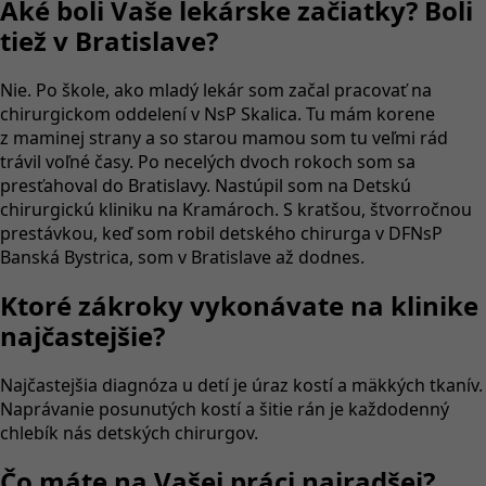
Aké boli Vaše lekárske začiatky? Boli
tiež v Bratislave?
Nie. Po škole, ako mladý lekár som začal pracovať na
chirurgickom oddelení v NsP Skalica. Tu mám korene
z maminej strany a so starou mamou som tu veľmi rád
trávil voľné časy. Po necelých dvoch rokoch som sa
presťahoval do Bratislavy. Nastúpil som na Detskú
chirurgickú kliniku na Kramároch. S kratšou, štvorročnou
prestávkou, keď som robil detského chirurga v DFNsP
Banská Bystrica, som v Bratislave až dodnes.
Ktoré zákroky vykonávate na klinike
najčastejšie?
Najčastejšia diagnóza u detí je úraz kostí a mäkkých tkanív.
Naprávanie posunutých kostí a šitie rán je každodenný
chlebík nás detských chirurgov.
Čo máte na Vašej práci najradšej?