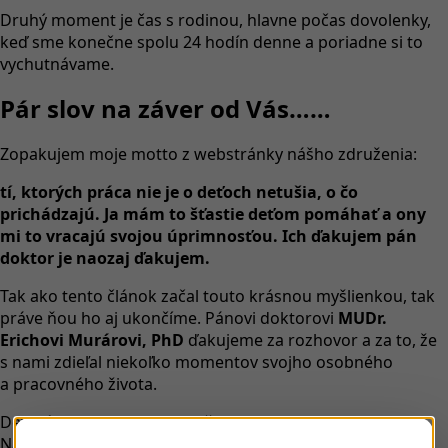
Druhý moment je čas s rodinou, hlavne počas dovolenky,
keď sme konečne spolu 24 hodín denne a poriadne si to
vychutnávame.
Pár slov na záver od Vás……
Zopakujem moje motto z webstránky nášho združenia:
tí, ktorých práca nie je o deťoch netušia, o čo
prichádzajú. Ja mám to šťastie deťom pomáhať a ony
mi to vracajú svojou úprimnosťou. Ich ďakujem pán
doktor je naozaj ďakujem.
Tak ako tento článok začal touto krásnou myšlienkou, tak
práve ňou ho aj ukončíme. Pánovi doktorovi
MUDr.
Erichovi Murárovi, PhD
ďakujeme za rozhovor a za to, že
s nami zdieľal niekoľko momentov svojho osobného
a pracovného života.
Detská chirurgia – OZ Slniečko na ceste!
Národný ústav detských chorôb