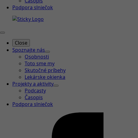
Časopis
Podpora slniečok
Close
Spoznajte nás
Osobnosti
Toto sme my
Skutočné príbehy
Lekárske okienka
Projekty a aktivity
Podcasty
Časopis
Podpora slniečok