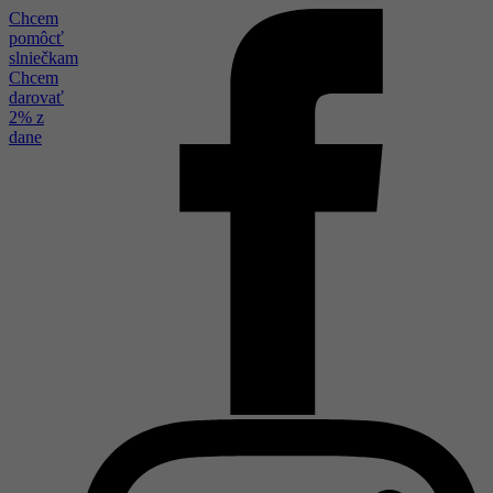
Chcem
pomôcť
slniečkam
Chcem
darovať
2% z
dane