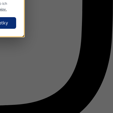
o ich
jov.
etky