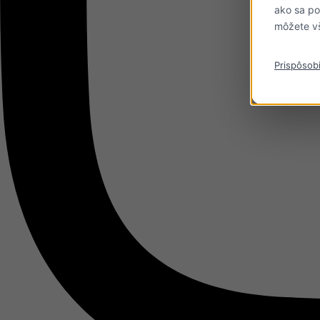
ako sa po
môžete vš
Prispôsobi