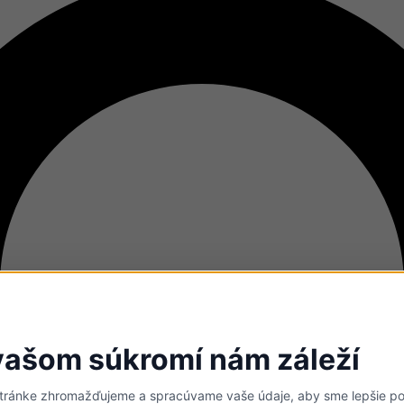
vašom súkromí nám záleží
stránke zhromažďujeme a spracúvame vaše údaje, aby sme lepšie poc