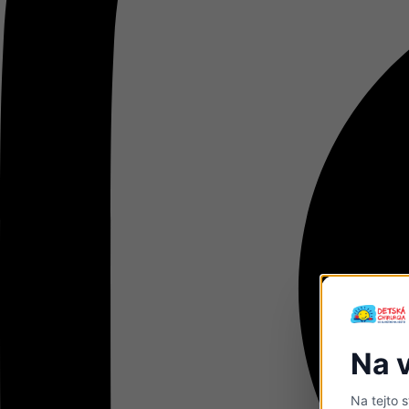
Na 
Na tejto 